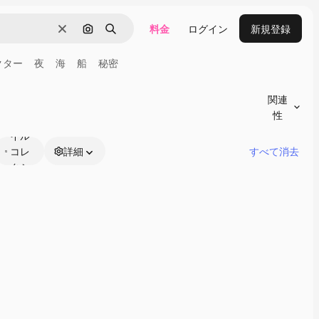
料金
ログイン
新規登録
消去
画像で検索
検索
クター
夜
海
船
秘密
関連
性
スタ
イル
コレ
詳細
すべて消去
クシ
ョン