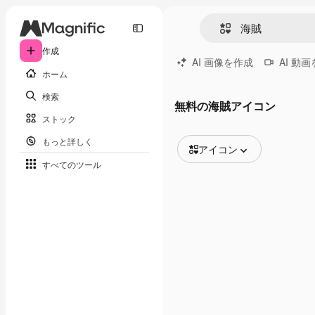
作成
AI 画像を作成
AI 動
ホーム
検索
無料の海賊アイコン
ストック
もっと詳しく
アイコン
すべてのツール
全ての画像
ベクトル
イラスト
写真
PSD
テンプレート
モックアップ
動画
映像素材
モーショングラフィックス
動画テンプレート
アイコン
3D モデル