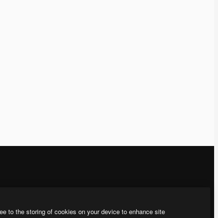
運営
お問い合わせ
料金
顧客サポート
ee to the storing of cookies on your device to enhance site