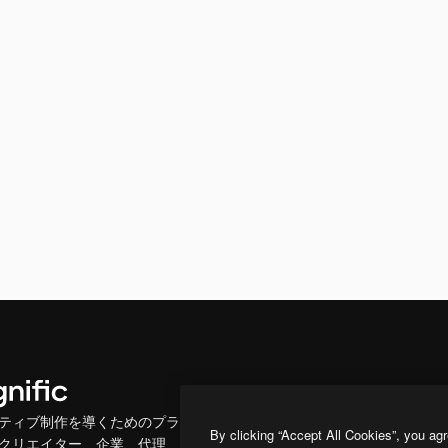
製品
はじめに
ティブ制作を導くためのプラ
Spaces
Academy
By clicking “Accept All Cookies”, you agr
クリエイター、企業、代理