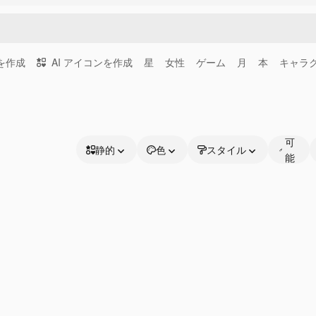
画を作成
AI アイコンを作成
星
女性
ゲーム
月
本
キャラ
編
集
可
静的
色
スタイル
能
静的
な
アニメーション
線
ステッカー
インターフェース