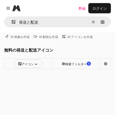
Magnific
料金
ログイン
Close menu
消去
画像で
AI 画像を作成
AI 動画を作成
AI アイコンを作成
無料の発送と配送アイコン
1
アイコン
検索フィルター