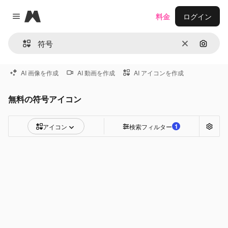
Magnific
料金
ログイン
Close menu
消去
画像で
AI 画像を作成
AI 動画を作成
AI アイコンを作成
無料の符号アイコン
1
アイコン
検索フィルター