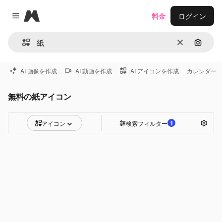
Magnific
料金
ログイン
Close menu
消去
画像で
AI 画像を作成
AI 動画を作成
AI アイコンを作成
カレンダー
無料の紙アイコン
1
アイコン
検索フィルター