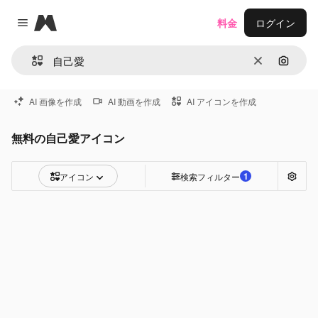
Magnific
料金
ログイン
Close menu
消去
画像で
AI 画像を作成
AI 動画を作成
AI アイコンを作成
無料の自己愛アイコン
1
アイコン
検索フィルター