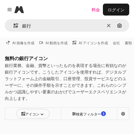
Magnific
料金
ログイン
Close menu
消去
画像で
AI 画像を作成
AI 動画を作成
AI アイコンを作成
会社
書類
無料の銀行アイコン
銀行業務、金融、貨幣といったものを表現する場合に有効なのが
銀行アイコンです。こうしたアイコンを使用すれば、デジタルプ
ラットフォーム上の金融取引、口座管理、投資サービスなどのユ
ーザーに、その操作手順を示すことができます。これらのシンプ
ルかつ認識しやすい要素のおかげでユーザーエクスペリエンスが
向上します。
1
アイコン
検索フィルター