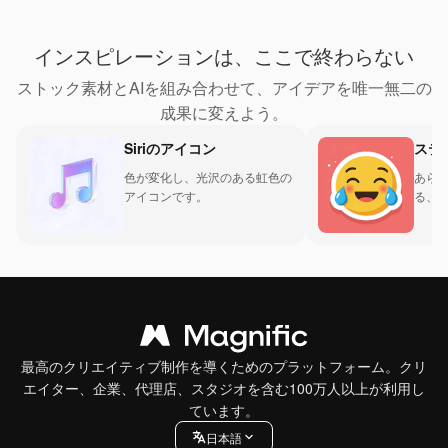
インスピレーションは、ここで終わらない
ストック素材とAIを組み合わせて、アイデアを唯一無二の
成果に変えよう。
Siriのアイコン
ステ
色が変化し、光沢のある虹色の
あら
アイコンです。
る、
ン。
最高のクリエイティブ制作を導くためのプラットフォーム。クリ
エイター、企業、代理店、スタジオを含む100万人以上が利用し
ています。
日本語