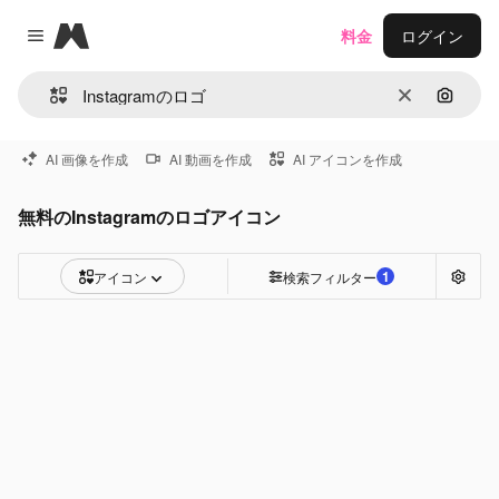
Magnific
料金
ログイン
Close menu
消去
画像で
AI 画像を作成
AI 動画を作成
AI アイコンを作成
無料のInstagramのロゴアイコン
1
アイコン
検索フィルター