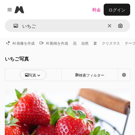
Magnific
料金
ログイン
Close menu
消去
画像で
AI 画像を作成
AI 動画を作成
花
自然
夏
クリスマス
テー
いちご写真
写真
検索フィルター