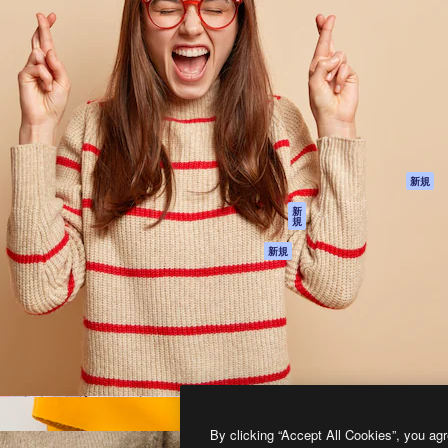
製品
はじめに
ティブ制作を導くためのプラ
Spaces
Academy
クリエイター、企業、代理
AI アシスタント
ドキュメント
含む100万人以上が利用して
AI 画像生成ツール
サポート
AI 動画生成ツール
利用規約
AI 音声合成ツール
プライバシーポリ
シー
ストックコンテン
ツ
オリジナル
新規
Claude/ChatGPT
クッキーポリシー
新
規
向けMCP
トラストセンター
エージェント
アフィリエイト
新規
API
法人向け
モバイルアプリ
すべてのMagnificツ
ール
2026
Freepik Company S.L.U.
無断複写・転載を禁じます
.
By clicking “Accept All Cookies”, you agr