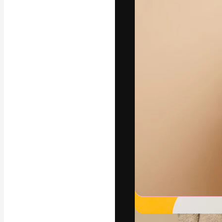
フォント
最高のクリエイ
ットフォーム。
店、スタジオを
います。
日本語
Copyright © 2010-