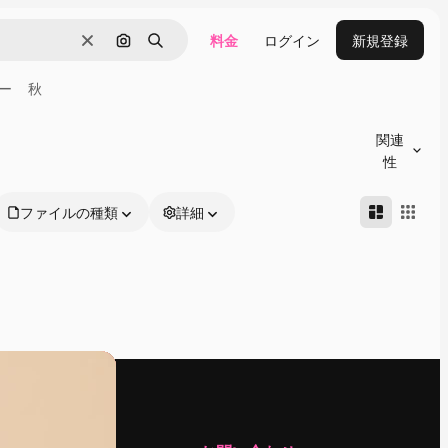
料金
ログイン
新規登録
消去
画像で検索
検索
ー
秋
関連
性
ファイルの種類
詳細