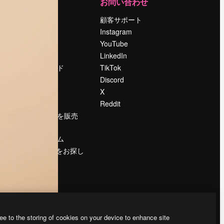
運営
お問い合わせ
料金
顧客サポート
会社概要
Instagram
Reviews
YouTube
採用情報
LinkedIn
検索トレンド
TikTok
ブログ
Discord
イベント
X
Slidesgo
Reddit
コンテンツを販売
する
プレスルーム
magnific.aiをお探し
ですか？
ee to the storing of cookies on your device to enhance site