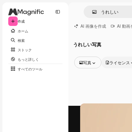
作成
AI 画像を作成
AI 動
ホーム
検索
うれしい写真
ストック
もっと詳しく
写真
ライセンス
すべてのツール
全ての画像
ベクトル
イラスト
写真
PSD
テンプレート
モックアップ
動画
映像素材
モーショングラフィックス
動画テンプレート
アイコン
3D モデル