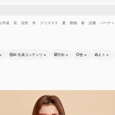
画を作成
花
自然
冬
クリスマス
夏
動物
春
読書
パーティ
AI 生成コンテンツ
方向
色
人々