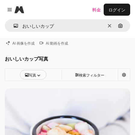
Magnific
料金
ログイン
Close menu
消去
画像で
AI 画像を作成
AI 動画を作成
おいしいカップ写真
写真
検索フィルター