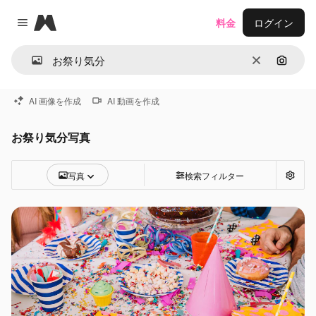
Magnific
料金
ログイン
Close menu
消去
画像で
AI 画像を作成
AI 動画を作成
お祭り気分写真
写真
検索フィルター