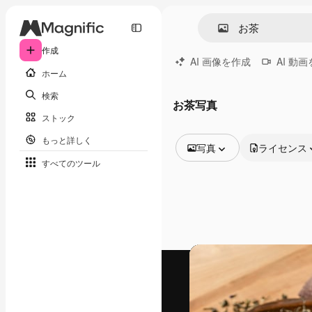
作成
AI 画像を作成
AI 動
ホーム
検索
お茶写真
ストック
もっと詳しく
写真
ライセンス
すべてのツール
全ての画像
ベクトル
イラスト
写真
PSD
テンプレート
モックアップ
動画
映像素材
モーショングラフィックス
動画テンプレート
アイコン
3D モデル