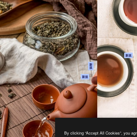
製品
はじめに
ティブ制作を導くためのプラ
Spaces
Academy
クリエイター、企業、代理
AI アシスタント
ドキュメント
含む100万人以上が利用して
AI 画像生成ツール
サポート
AI 動画生成ツール
利用規約
AI 音声合成ツール
プライバシーポリ
シー
ストックコンテン
ツ
オリジナル
新規
Claude/ChatGPT
クッキーポリシー
新
規
向けMCP
トラストセンター
エージェント
アフィリエイト
新規
API
法人向け
モバイルアプリ
すべてのMagnificツ
ール
2026
Freepik Company S.L.U.
無断複写・転載を禁じます
.
By clicking “Accept All Cookies”, you agr