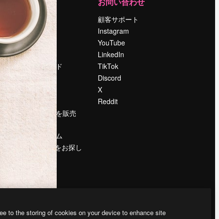
運営
お問い合わせ
料金
顧客サポート
会社概要
Instagram
Reviews
YouTube
採用情報
LinkedIn
検索トレンド
TikTok
ブログ
Discord
イベント
X
Slidesgo
Reddit
コンテンツを販売
する
プレスルーム
magnific.aiをお探し
ですか？
ee to the storing of cookies on your device to enhance site