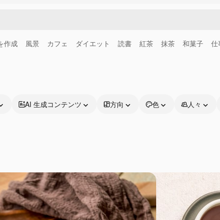
画を作成
風景
カフェ
ダイエット
読書
紅茶
抹茶
和菓子
仕
AI 生成コンテンツ
方向
色
人々