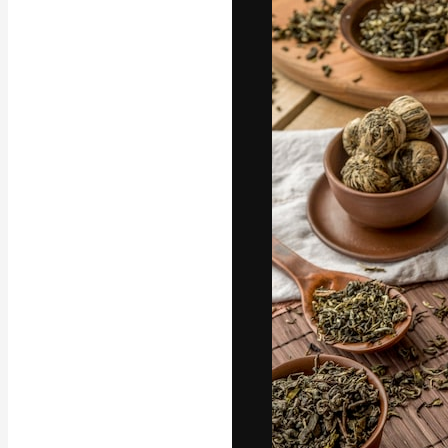
フォント
最高のクリエイ
ットフォーム。
店、スタジオを
います。
日本語
Copyright © 2010-