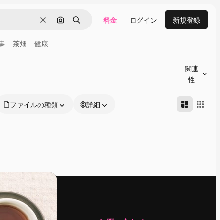
料金
ログイン
新規登録
消去
画像で検索
検索
事
茶畑
健康
関連
性
ファイルの種類
詳細