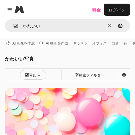
Magnific
料金
ログイン
Close menu
消去
画像で
AI 画像を作成
AI 動画を作成
キラキラ
オフィス
自然
花
かわいい写真
写真
検索フィルター