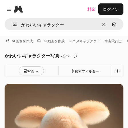
Magnific
料金
ログイン
Close menu
消去
画像で
AI 画像を作成
AI 動画を作成
アニメキャラクター
宇宙飛行士
かわいいキャラクター写真
- 2ページ
写真
検索フィルター