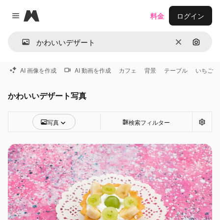
Magnific
料金
ログイン
Close menu
消去
画像で
AI 画像を作成
AI 動画を作成
カフェ
背景
テーブル
いちご
かわいいデザート写真
写真
検索フィルター