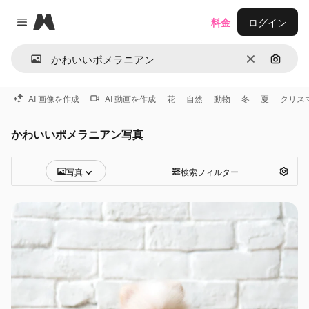
Magnific
料金
ログイン
Close menu
消去
画像で
AI 画像を作成
AI 動画を作成
花
自然
動物
冬
夏
クリス
かわいいポメラニアン写真
写真
検索フィルター