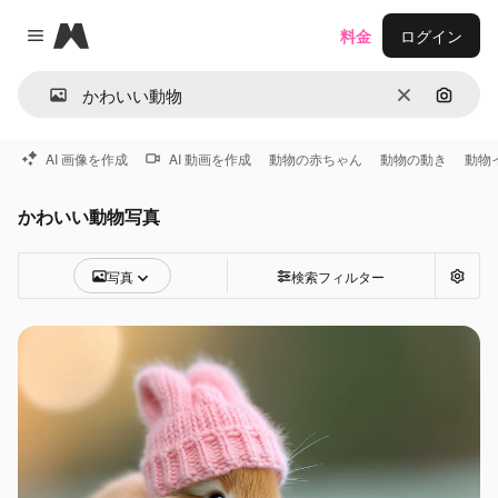
Magnific
料金
ログイン
Close menu
消去
画像で
AI 画像を作成
AI 動画を作成
動物の赤ちゃん
動物の動き
動物
かわいい動物写真
写真
検索フィルター