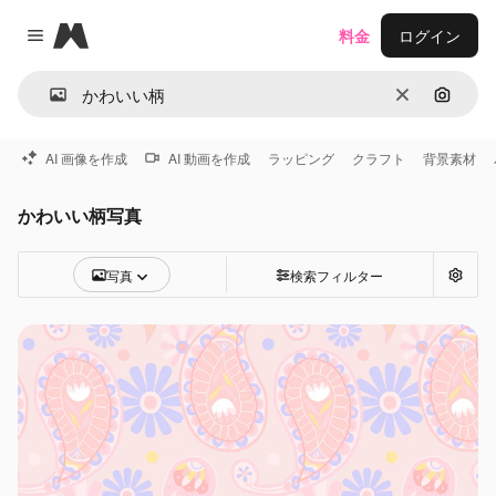
Magnific
料金
ログイン
Close menu
消去
画像で
AI 画像を作成
AI 動画を作成
ラッピング
クラフト
背景素材
かわいい柄写真
写真
検索フィルター