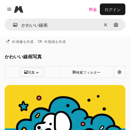
Magnific
料金
ログイン
Close menu
消去
画像で
AI 画像を作成
AI 動画を作成
かわいい線画写真
写真
検索フィルター