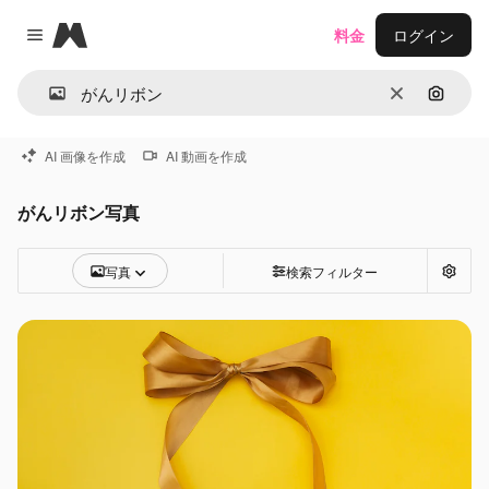
Magnific
料金
ログイン
Close menu
消去
画像で
AI 画像を作成
AI 動画を作成
がんリボン写真
写真
検索フィルター