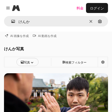
Magnific
料金
ログイン
Close menu
消去
画像で
AI 画像を作成
AI 動画を作成
けんか写真
写真
検索フィルター