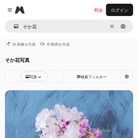
Magnific
料金
ログイン
Close menu
消去
画像で
AI 画像を作成
AI 動画を作成
そか花写真
写真
検索フィルター