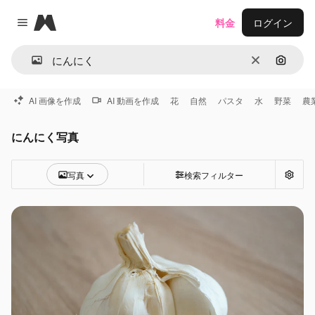
Magnific
料金
ログイン
Close menu
消去
画像で
AI 画像を作成
AI 動画を作成
花
自然
パスタ
水
野菜
農
にんにく写真
写真
検索フィルター