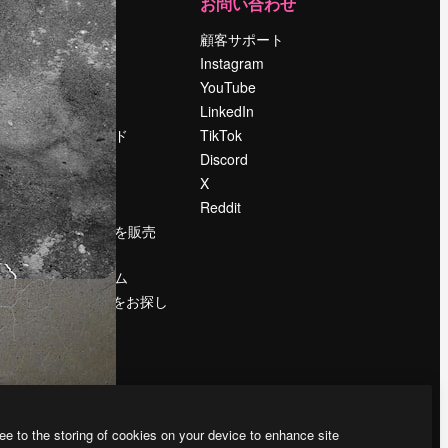
運営
お問い合わせ
料金
顧客サポート
会社概要
Instagram
Reviews
YouTube
採用情報
LinkedIn
検索トレンド
TikTok
ブログ
Discord
イベント
X
Slidesgo
Reddit
コンテンツを販売
する
プレスルーム
magnific.aiをお探し
ですか？
ee to the storing of cookies on your device to enhance site