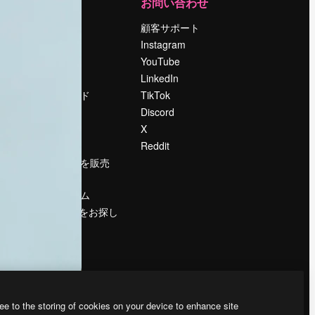
運営
お問い合わせ
料金
顧客サポート
会社概要
Instagram
Reviews
YouTube
採用情報
LinkedIn
検索トレンド
TikTok
ブログ
Discord
イベント
X
Slidesgo
Reddit
コンテンツを販売
する
プレスルーム
magnific.aiをお探し
ですか？
ee to the storing of cookies on your device to enhance site