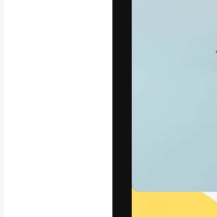
フォント
最高のクリエイ
ットフォーム。
店、スタジオを
います。
日本語
Copyright © 2010-