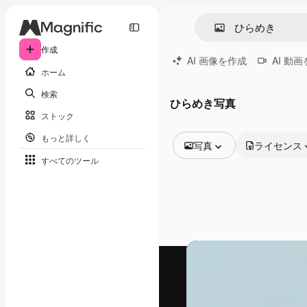
作成
AI 画像を作成
AI 動
ホーム
検索
ひらめき写真
ストック
もっと詳しく
写真
ライセンス
すべてのツール
全ての画像
ベクトル
イラスト
写真
PSD
テンプレート
モックアップ
動画
映像素材
モーショングラフィックス
動画テンプレート
アイコン
3D モデル