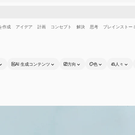
画を作成
アイデア
計画
コンセプト
解決
思考
ブレインストー
AI 生成コンテンツ
方向
色
人々