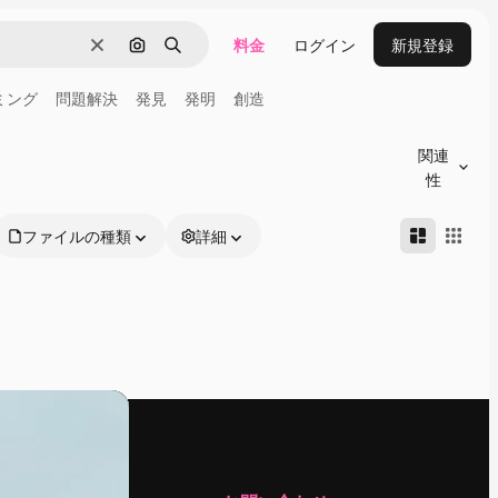
料金
ログイン
新規登録
消去
画像で検索
検索
ミング
問題解決
発見
発明
創造
関連
性
ファイルの種類
詳細