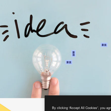
製品
はじめに
ティブ制作を導くためのプラ
Spaces
Academy
クリエイター、企業、代理
AI アシスタント
ドキュメント
含む100万人以上が利用して
AI 画像生成ツール
サポート
AI 動画生成ツール
利用規約
AI 音声合成ツール
プライバシーポリ
シー
ストックコンテン
ツ
オリジナル
新規
Claude/ChatGPT
クッキーポリシー
新
規
向けMCP
トラストセンター
エージェント
アフィリエイト
新規
API
法人向け
モバイルアプリ
すべてのMagnificツ
ール
2026
Freepik Company S.L.U.
無断複写・転載を禁じます
.
By clicking “Accept All Cookies”, you agr