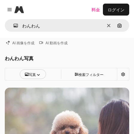
Magnific
料金
ログイン
Close menu
消去
画像で
AI 画像を作成
AI 動画を作成
わんわん写真
写真
検索フィルター