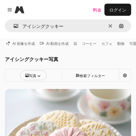
Magnific
料金
ログイン
Close menu
消去
画像で
AI 画像を作成
AI 動画を作成
花
コーヒー
カフェ
動物
可
アイシングクッキー写真
写真
検索フィルター