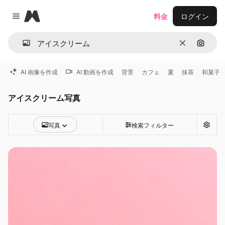
Magnific
料金
ログイン
Close menu
消去
画像で
AI 画像を作成
AI 動画を作成
背景
カフェ
夏
抹茶
和菓子
アイスクリーム写真
写真
検索フィルター