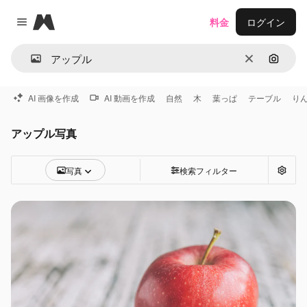
Magnific
料金
ログイン
Close menu
消去
画像で
AI 画像を作成
AI 動画を作成
自然
木
葉っぱ
テーブル
り
アップル写真
写真
検索フィルター