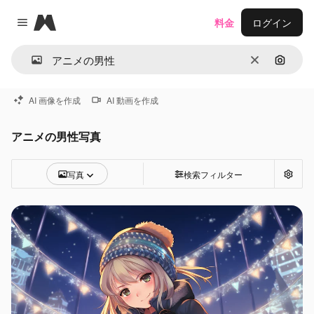
Magnific
料金
ログイン
Close menu
消去
画像で
AI 画像を作成
AI 動画を作成
アニメの男性写真
写真
検索フィルター