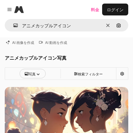
Magnific
料金
ログイン
Close menu
消去
画像で
AI 画像を作成
AI 動画を作成
アニメカップルアイコン写真
写真
検索フィルター