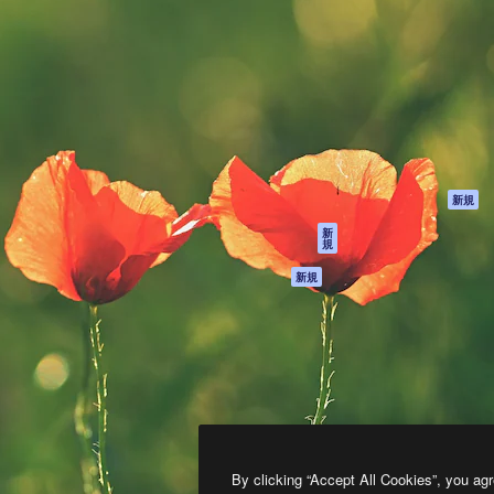
製品
はじめに
ティブ制作を導くためのプラ
Spaces
Academy
クリエイター、企業、代理
AI アシスタント
ドキュメント
含む100万人以上が利用して
AI 画像生成ツール
サポート
AI 動画生成ツール
利用規約
AI 音声合成ツール
プライバシーポリ
シー
ストックコンテン
ツ
オリジナル
新規
Claude/ChatGPT
クッキーポリシー
新
規
向けMCP
トラストセンター
エージェント
アフィリエイト
新規
API
法人向け
モバイルアプリ
すべてのMagnificツ
ール
2026
Freepik Company S.L.U.
無断複写・転載を禁じます
.
By clicking “Accept All Cookies”, you agr