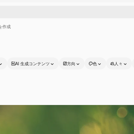
画を作成
AI 生成コンテンツ
方向
色
人々