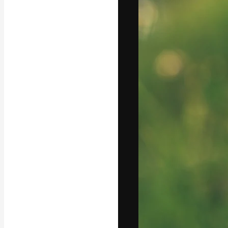
フォント
最高のクリエイ
ットフォーム。
店、スタジオを
います。
日本語
Copyright © 2010-