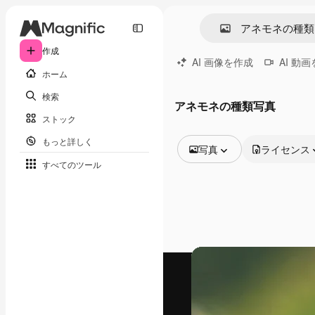
作成
AI 画像を作成
AI 動
ホーム
検索
アネモネの種類写真
ストック
もっと詳しく
写真
ライセンス
すべてのツール
全ての画像
ベクトル
イラスト
写真
PSD
テンプレート
モックアップ
動画
映像素材
モーショングラフィックス
動画テンプレート
アイコン
3D モデル