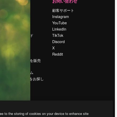
運営
お問い合わせ
料金
顧客サポート
会社概要
Instagram
Reviews
YouTube
採用情報
LinkedIn
検索トレンド
TikTok
ブログ
Discord
イベント
X
Slidesgo
Reddit
コンテンツを販売
する
プレスルーム
magnific.aiをお探し
ですか？
ee to the storing of cookies on your device to enhance site