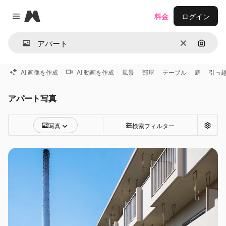
Magnific
料金
ログイン
Close menu
消去
画像で
AI 画像を作成
AI 動画を作成
風景
部屋
テーブル
庭
引っ
アパート写真
写真
検索フィルター