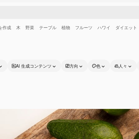
画を作成
木
野菜
テーブル
植物
フルーツ
ハワイ
ダイエット
AI 生成コンテンツ
方向
色
人々