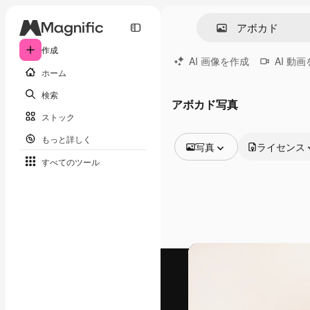
作成
AI 画像を作成
AI 動
ホーム
検索
アボカド写真
ストック
もっと詳しく
写真
ライセンス
すべてのツール
全ての画像
ベクトル
イラスト
写真
PSD
テンプレート
モックアップ
動画
映像素材
モーショングラフィックス
動画テンプレート
アイコン
3D モデル