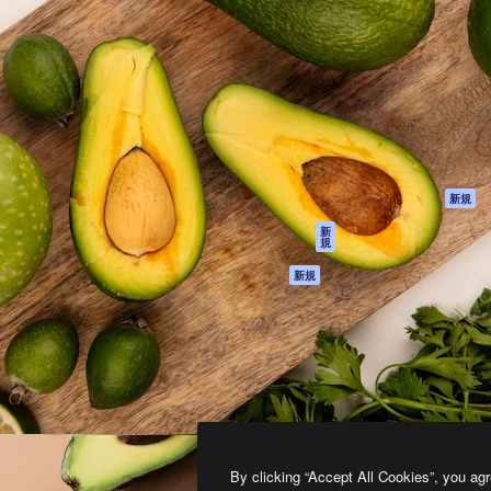
製品
はじめに
ティブ制作を導くためのプラ
Spaces
Academy
クリエイター、企業、代理
AI アシスタント
ドキュメント
含む100万人以上が利用して
AI 画像生成ツール
サポート
AI 動画生成ツール
利用規約
AI 音声合成ツール
プライバシーポリ
シー
ストックコンテン
ツ
オリジナル
新規
Claude/ChatGPT
クッキーポリシー
新
規
向けMCP
トラストセンター
エージェント
アフィリエイト
新規
API
法人向け
モバイルアプリ
すべてのMagnificツ
ール
2026
Freepik Company S.L.U.
無断複写・転載を禁じます
.
By clicking “Accept All Cookies”, you agr