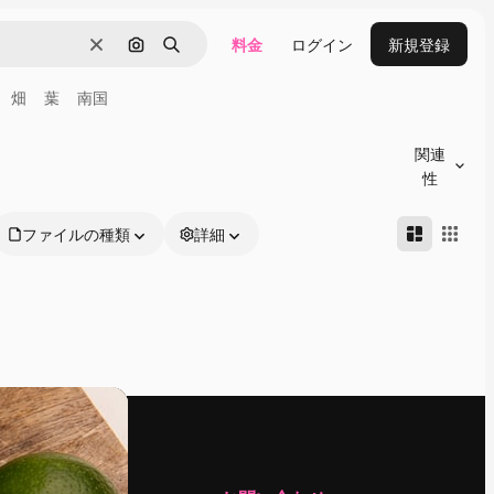
料金
ログイン
新規登録
消去
画像で検索
検索
畑
葉
南国
関連
性
ファイルの種類
詳細