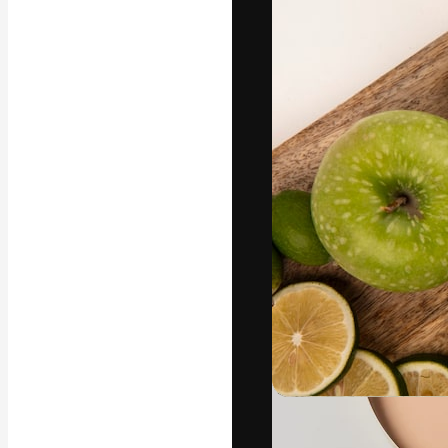
フォント
最高のクリエイ
ットフォーム。
店、スタジオを
います。
日本語
Copyright © 2010-