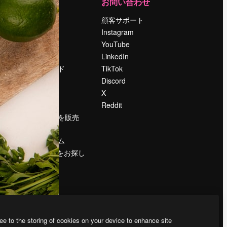
運営
お問い合わせ
料金
顧客サポート
会社概要
Instagram
Reviews
YouTube
採用情報
LinkedIn
検索トレンド
TikTok
ブログ
Discord
イベント
X
Slidesgo
Reddit
コンテンツを販売
する
プレスルーム
magnific.aiをお探し
ですか？
ee to the storing of cookies on your device to enhance site