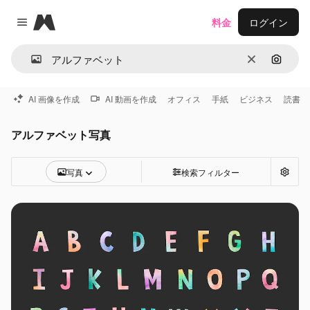
Magnific
料金
ログイン
Close menu
消去
画像で
AI 画像を作成
AI 動画を作成
オフィス
手紙
ビジネス
読書
アルファベット写真
写真
検索フィルター