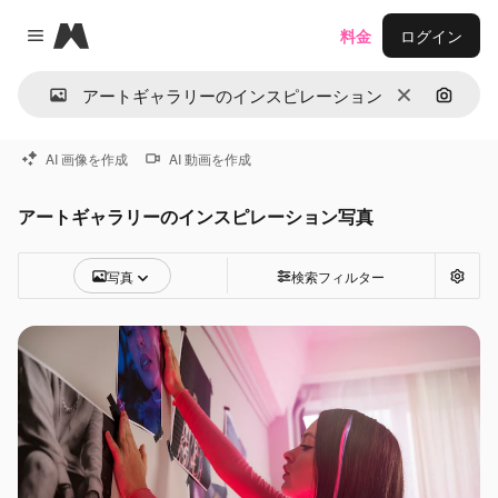
Magnific
料金
ログイン
Close menu
消去
画像で
AI 画像を作成
AI 動画を作成
アートギャラリーのインスピレーション写真
写真
検索フィルター