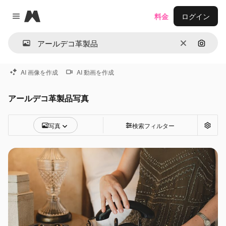
Magnific
料金
ログイン
Close menu
消去
画像で
AI 画像を作成
AI 動画を作成
アールデコ革製品写真
写真
検索フィルター