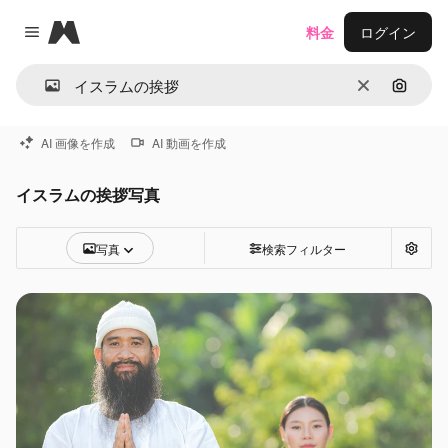
Magnific
料金
ログイン
Close menu
消去
画像で
AI 画像を作成
AI 動画を作成
イスラムの挨拶写真
写真
検索フィルター