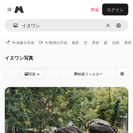
Magnific
料金
ログイン
Close menu
消去
画像で
AI 画像を作成
AI 動画を作成
風景
空
景色
森
自然
環境
イヌワシ写真
写真
検索フィルター