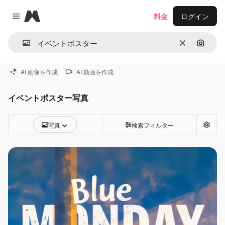
Magnific
料金
ログイン
Close menu
消去
画像で
AI 画像を作成
AI 動画を作成
イベントポスター写真
写真
検索フィルター