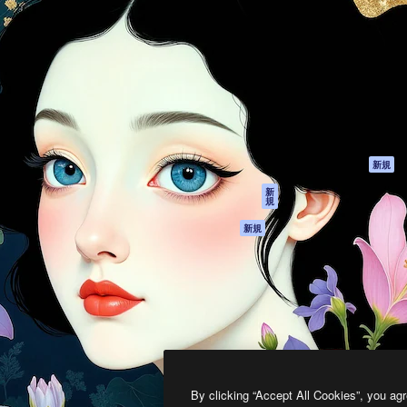
製品
はじめに
ティブ制作を導くためのプラ
Spaces
Academy
クリエイター、企業、代理
AI アシスタント
ドキュメント
含む100万人以上が利用して
AI 画像生成ツール
サポート
AI 動画生成ツール
利用規約
AI 音声合成ツール
プライバシーポリ
シー
ストックコンテン
ツ
オリジナル
新規
Claude/ChatGPT
クッキーポリシー
新
規
向けMCP
トラストセンター
エージェント
アフィリエイト
新規
API
法人向け
モバイルアプリ
すべてのMagnificツ
ール
2026
Freepik Company S.L.U.
無断複写・転載を禁じます
.
By clicking “Accept All Cookies”, you agr