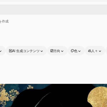
画を作成
AI 生成コンテンツ
方向
色
人々