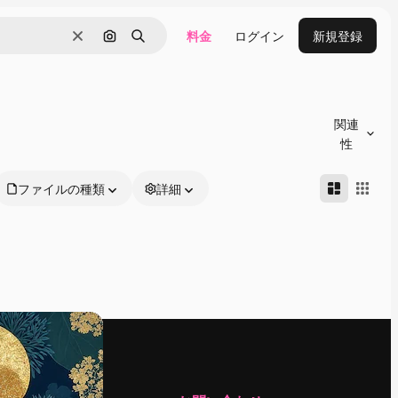
料金
ログイン
新規登録
消去
画像で検索
検索
関連
性
ファイルの種類
詳細