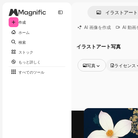
作成
AI 画像を作成
AI 動
ホーム
検索
イラストアート写真
ストック
もっと詳しく
写真
ライセンス
すべてのツール
全ての画像
ベクトル
イラスト
写真
PSD
テンプレート
モックアップ
動画
映像素材
モーショングラフィックス
動画テンプレート
アイコン
3D モデル