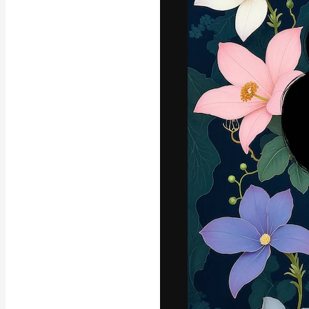
フォント
最高のクリエイ
ットフォーム。
店、スタジオを
います。
日本語
Copyright © 2010-