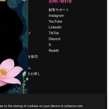
運営
お問い合わせ
料金
顧客サポート
会社概要
Instagram
Reviews
YouTube
採用情報
LinkedIn
検索トレンド
TikTok
ブログ
Discord
イベント
X
Slidesgo
Reddit
コンテンツを販売
する
プレスルーム
magnific.aiをお探し
ですか？
ee to the storing of cookies on your device to enhance site