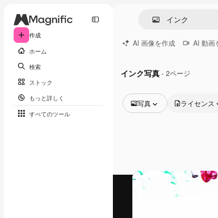
作成
AI 画像を作成
AI 動
ホーム
検索
インク写真
- 2ページ
ストック
もっと詳しく
写真
ライセンス
すべてのツール
全ての画像
ベクトル
イラスト
写真
PSD
テンプレート
モックアップ
動画
映像素材
モーショングラフィックス
動画テンプレート
アイコン
3D モデル