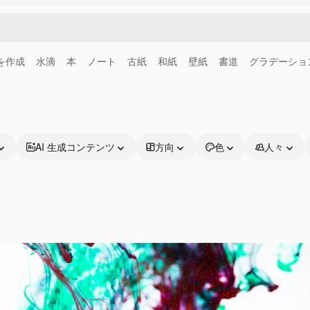
画を作成
水滴
本
ノート
古紙
和紙
壁紙
書道
グラデーショ
AI 生成コンテンツ
方向
色
人々