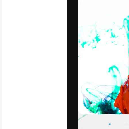
フォント
最高のクリエイ
ットフォーム。
店、スタジオを
います。
日本語
Copyright © 2010-