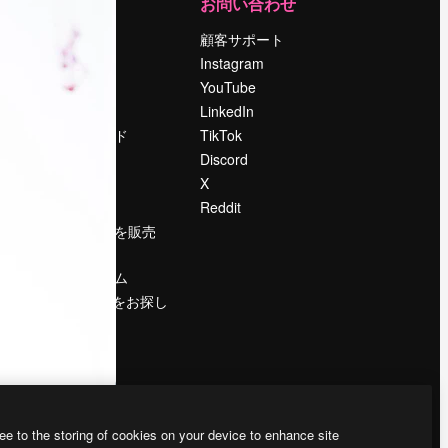
運営
お問い合わせ
料金
顧客サポート
会社概要
Instagram
Reviews
YouTube
採用情報
LinkedIn
検索トレンド
TikTok
ブログ
Discord
イベント
X
Slidesgo
Reddit
コンテンツを販売
する
プレスルーム
magnific.aiをお探し
ですか？
ee to the storing of cookies on your device to enhance site