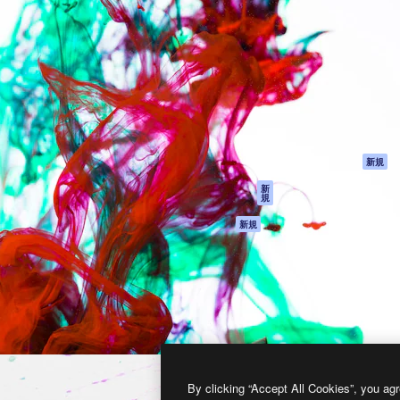
製品
はじめに
ティブ制作を導くためのプラ
Spaces
Academy
クリエイター、企業、代理
AI アシスタント
ドキュメント
含む100万人以上が利用して
AI 画像生成ツール
サポート
AI 動画生成ツール
利用規約
AI 音声合成ツール
プライバシーポリ
シー
ストックコンテン
ツ
オリジナル
新規
Claude/ChatGPT
クッキーポリシー
新
規
向けMCP
トラストセンター
エージェント
アフィリエイト
新規
API
法人向け
モバイルアプリ
すべてのMagnificツ
ール
2026
Freepik Company S.L.U.
無断複写・転載を禁じます
.
By clicking “Accept All Cookies”, you agr