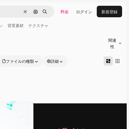
料金
ログイン
新規登録
消去
画像で検索
検索
ン
背景素材
テクスチャ
関連
性
ファイルの種類
詳細