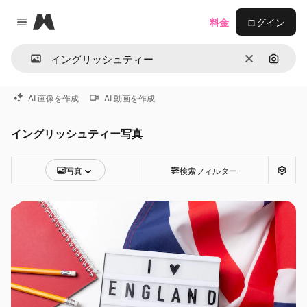
Magnific
料金
ログイン
Close menu
消去
画像で
AI 画像を作成
AI 動画を作成
イングリッシュティー写真
写真
検索フィルター