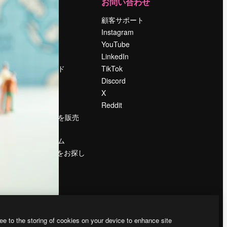
運営
お問い合わせ
料金
顧客サポート
会社概要
Instagram
Reviews
YouTube
採用情報
LinkedIn
検索トレンド
TikTok
ブログ
Discord
イベント
X
Slidesgo
Reddit
コンテンツを販売
する
プレスルーム
magnific.aiをお探し
ですか？
ee to the storing of cookies on your device to enhance site