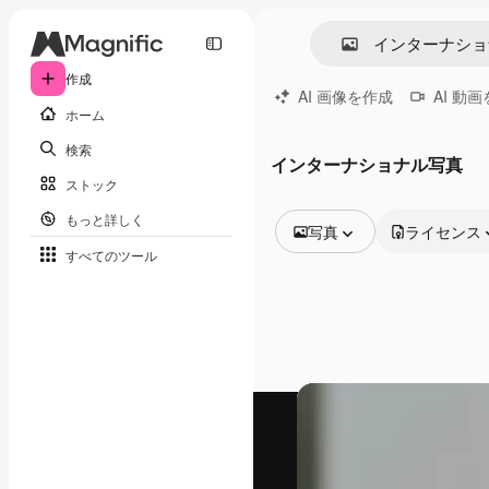
作成
AI 画像を作成
AI 動
ホーム
検索
インターナショナル写真
ストック
もっと詳しく
写真
ライセンス
すべてのツール
全ての画像
ベクトル
イラスト
写真
PSD
テンプレート
モックアップ
動画
映像素材
モーショングラフィックス
動画テンプレート
アイコン
3D モデル