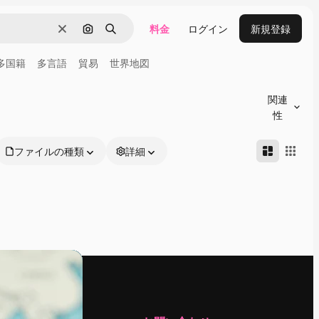
料金
ログイン
新規登録
消去
画像で検索
検索
多国籍
多言語
貿易
世界地図
関連
性
ファイルの種類
詳細