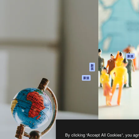
製品
はじめに
ティブ制作を導くためのプラ
Spaces
Academy
クリエイター、企業、代理
AI アシスタント
ドキュメント
含む100万人以上が利用して
AI 画像生成ツール
サポート
AI 動画生成ツール
利用規約
AI 音声合成ツール
プライバシーポリ
シー
ストックコンテン
ツ
オリジナル
新規
Claude/ChatGPT
クッキーポリシー
新
規
向けMCP
トラストセンター
エージェント
アフィリエイト
新規
API
法人向け
モバイルアプリ
すべてのMagnificツ
ール
2026
Freepik Company S.L.U.
無断複写・転載を禁じます
.
By clicking “Accept All Cookies”, you agr