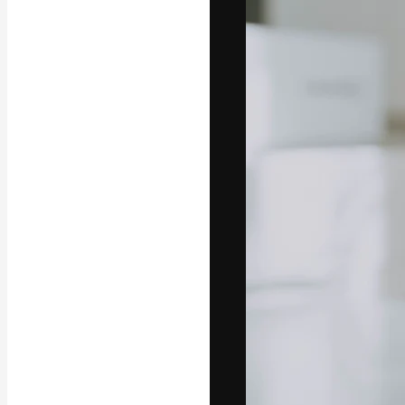
フォント
最高のクリエイ
ットフォーム。
店、スタジオを
います。
日本語
Copyright © 2010-