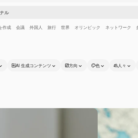
画を作成
会議
外国人
旅行
世界
オリンピック
ネットワーク
AI 生成コンテンツ
方向
色
人々