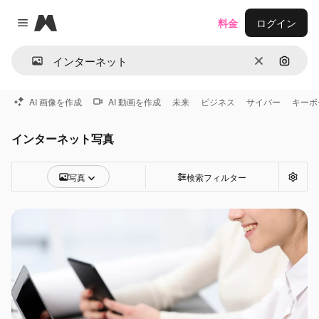
Magnific
料金
ログイン
Close menu
消去
画像で
AI 画像を作成
AI 動画を作成
未来
ビジネス
サイバー
キーボ
インターネット写真
写真
検索フィルター