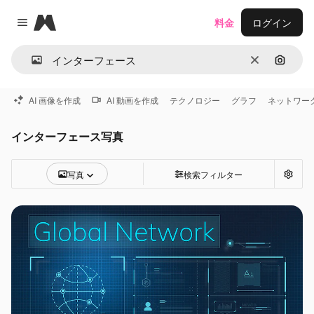
Magnific
料金
ログイン
Close menu
消去
画像で
AI 画像を作成
AI 動画を作成
テクノロジー
グラフ
ネットワー
インターフェース写真
写真
検索フィルター