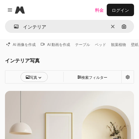
Magnific
料金
ログイン
Close menu
消去
画像で
AI 画像を作成
AI 動画を作成
テーブル
ベッド
観葉植物
壁紙
インテリア写真
写真
検索フィルター