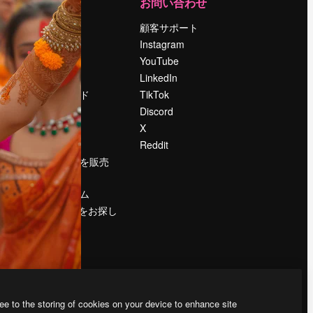
運営
お問い合わせ
料金
顧客サポート
会社概要
Instagram
Reviews
YouTube
採用情報
LinkedIn
検索トレンド
TikTok
ブログ
Discord
イベント
X
Slidesgo
Reddit
コンテンツを販売
する
プレスルーム
magnific.aiをお探し
ですか？
ee to the storing of cookies on your device to enhance site