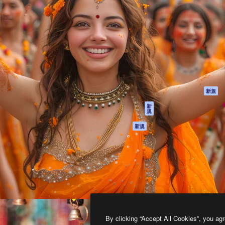
製品
はじめに
ティブ制作を導くためのプラ
Spaces
Academy
クリエイター、企業、代理
AI アシスタント
ドキュメント
含む100万人以上が利用して
AI 画像生成ツール
サポート
AI 動画生成ツール
利用規約
AI 音声合成ツール
プライバシーポリ
シー
ストックコンテン
ツ
オリジナル
新規
Claude/ChatGPT
クッキーポリシー
新
規
向けMCP
トラストセンター
エージェント
アフィリエイト
新規
API
法人向け
モバイルアプリ
すべてのMagnificツ
ール
2026
Freepik Company S.L.U.
無断複写・転載を禁じます
.
By clicking “Accept All Cookies”, you agr