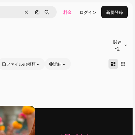
料金
ログイン
新規登録
消去
画像で検索
検索
関連
性
ファイルの種類
詳細