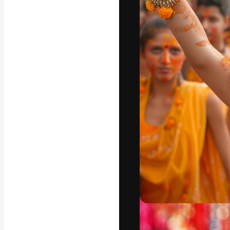
フォント
最高のクリエイ
ットフォーム。
店、スタジオを
います。
日本語
Copyright © 2010-