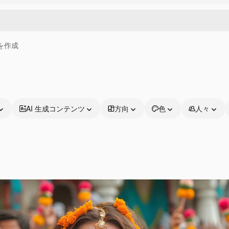
画を作成
AI 生成コンテンツ
方向
色
人々