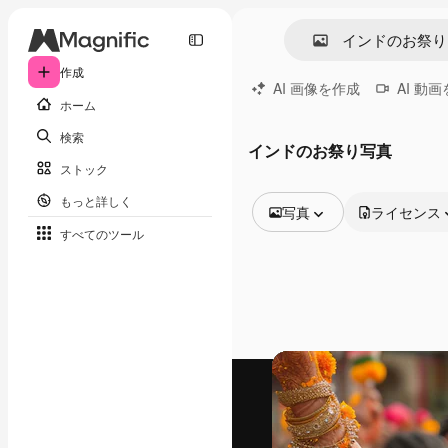
作成
AI 画像を作成
AI 動
ホーム
検索
インドのお祭り写真
ストック
もっと詳しく
写真
ライセンス
すべてのツール
全ての画像
ベクトル
イラスト
写真
PSD
テンプレート
モックアップ
動画
映像素材
モーショングラフィックス
動画テンプレート
アイコン
3D モデル