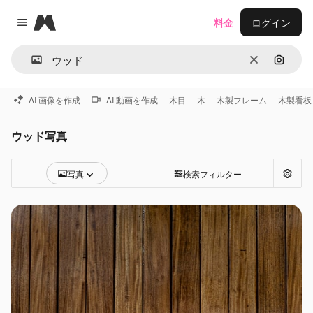
Magnific
料金
ログイン
Close menu
消去
画像で
AI 画像を作成
AI 動画を作成
木目
木
木製フレーム
木製看板
ウッド写真
写真
検索フィルター