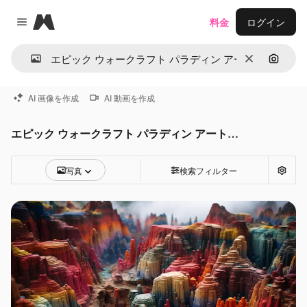
Magnific
料金
ログイン
Close menu
消去
画像で
AI 画像を作成
AI 動画を作成
エピック ウォークラフト パラディン アート写真
写真
検索フィルター